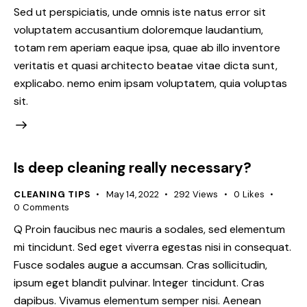
Sed ut perspiciatis, unde omnis iste natus error sit
voluptatem accusantium doloremque laudantium,
totam rem aperiam eaque ipsa, quae ab illo inventore
veritatis et quasi architecto beatae vitae dicta sunt,
explicabo. nemo enim ipsam voluptatem, quia voluptas
sit.
Is deep cleaning really necessary?
CLEANING TIPS
May 14, 2022
292
Views
0
Likes
0
Comments
Q Proin faucibus nec mauris a sodales, sed elementum
mi tincidunt. Sed eget viverra egestas nisi in consequat.
Fusce sodales augue a accumsan. Cras sollicitudin,
ipsum eget blandit pulvinar. Integer tincidunt. Cras
dapibus. Vivamus elementum semper nisi. Aenean