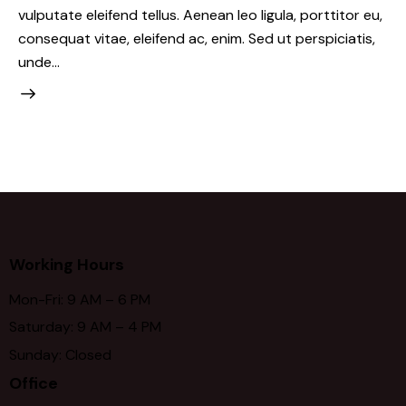
vulputate eleifend tellus. Aenean leo ligula, porttitor eu,
consequat vitae, eleifend ac, enim. Sed ut perspiciatis,
unde…
Working Hours
Mon-Fri: 9 AM – 6 PM
Saturday: 9 AM – 4 PM
Sunday: Closed
Office