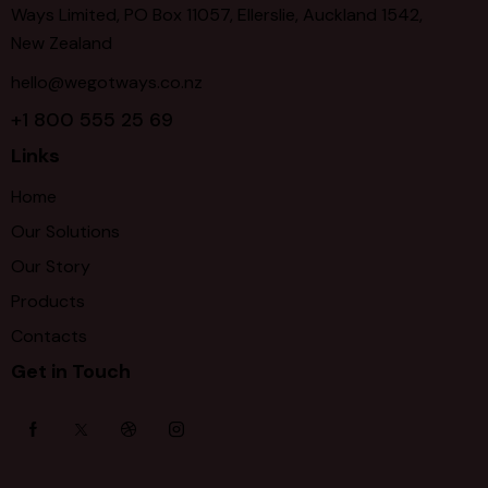
Ways Limited, PO Box 11057, Ellerslie, Auckland 1542,
New Zealand
hello@wegotways.co.nz
+1 800 555 25 69
Links
Home
Our Solutions
Our Story
Products
Contacts
Get in Touch