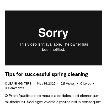
Tips for successful spring cleaning
CLEANING TIPS
May 14, 2022
321
Views
0
Likes
0
Comments
Q Proin faucibus nec mauris a sodales, sed elementum
mi tincidunt. Sed eget viverra egestas nisi in consequat.